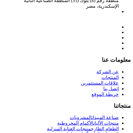
منطقة رقم (8) بلوك (35) المنطقة الصناعية الثانية
الإسكندرية، مصر
delta@deltaalex.org
002 03 4597 276
-
00201281960905
معلومات عنا
عن الشركة
المنتجات
علاقات المستثمرين
إتصل بنا
خريطة الموقع
منتجاتنا
صناعة المبيدات
المشروبات
منتجات الألبان
الأكمام المخروطية
الطعام الطازج
منتجات العناية المنزلية