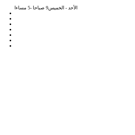
الأحد - الخميس
9 صباحا -5 مساءا
002 03 45 97 276
delta@deltaalex.com