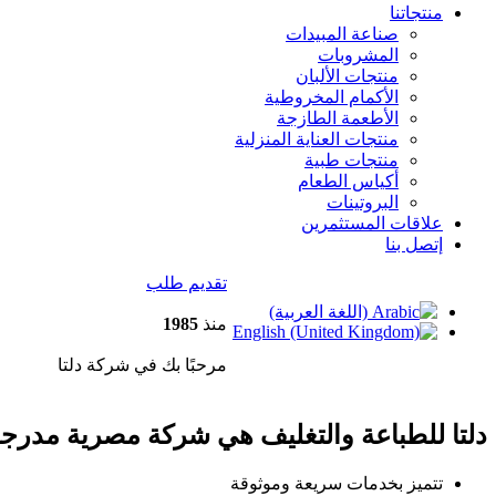
منتجاتنا
صناعة المبيدات
المشروبات
منتجات الألبان
الأكمام المخروطية
الأطعمة الطازجة
منتجات العناية المنزلية
منتجات طبية
أكياس الطعام
البروتينات
علاقات المستثمرين
إتصل بنا
تقديم طلب
منذ
1985
مرحبًا بك في شركة دلتا
دلتا للطباعة والتغليف هي شركة مصرية مدرج
تتميز بخدمات سريعة وموثوقة